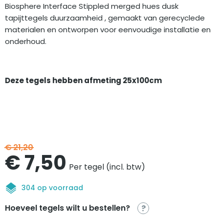
Biosphere Interface Stippled merged hues dusk
tapijttegels duurzaamheid , gemaakt van gerecyclede
materialen en ontworpen voor eenvoudige installatie en
onderhoud.
Deze tegels hebben afmeting 25x100cm
€
21,20
Oorspronkelijke
Huidige
€
7,50
Per tegel (incl. btw)
prijs
prijs
304 op voorraad
was:
is:
Hoeveel tegels wilt u bestellen?
?