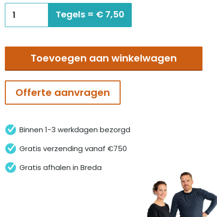
€21,20.
€7,50.
Interface
Tegels =
€
7,50
Stippled
merged
hues
Toevoegen aan winkelwagen
dusk
aantal
Offerte aanvragen
Binnen 1-3 werkdagen bezorgd
Gratis verzending vanaf €750
Gratis afhalen in Breda