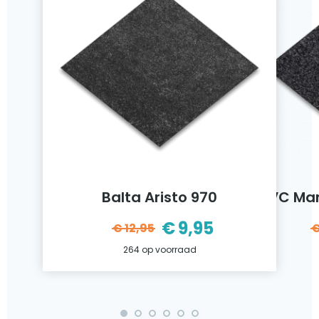
Balta Aristo 970
VC Ma
€
9,95
€
12,95
ijke
Oorspronkelijke
Huidige
264 op voorraad
prijs
prijs
was:
is:
€12,95.
€9,95.