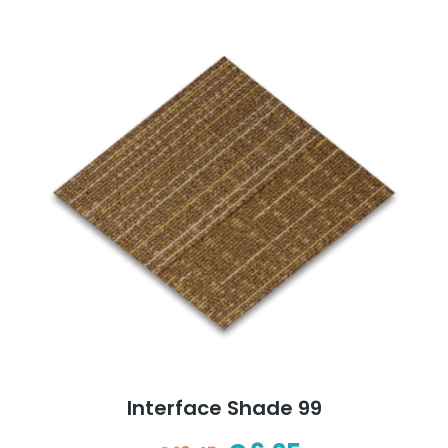
€14,50.
€5,00.
Interface Shade 99