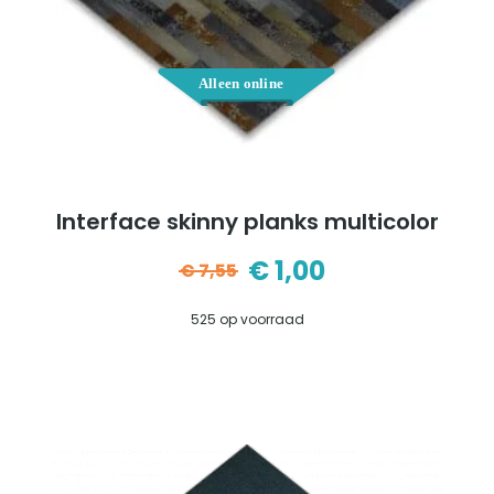
Interface skinny planks multicolor
€
1,00
€
7,55
Oorspronkelijke
Huidige
525 op voorraad
prijs
prijs
was:
is:
€7,55.
€1,00.