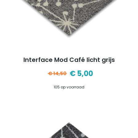
Interface Mod Café licht grijs
€
5,00
€
14,50
Oorspronkelijke
Huidige
105 op voorraad
prijs
prijs
was:
is:
€14,50.
€5,00.