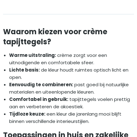
was:
is:
€16,45.
€7,50.
Waarom kiezen voor crème
tapijttegels?
Warme uitstraling:
crème zorgt voor een
uitnodigende en comfortabele sfeer.
Lichte basis:
de kleur houdt ruimtes optisch licht en
open.
Eenvoudig te combineren:
past goed bij natuurlijke
materialen en uiteenlopende kleuren.
Comfortabel in gebruik:
tapijttegels voelen prettig
aan en verbeteren de akoestiek.
Tijdloze keuze:
een kleur die jarenlang mooi blijft
binnen verschillende interieurstijlen.
Toepassingen in huis en zakelijke