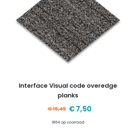
Interface Visual code overedge
planks
€
7,50
€
16,45
Oorspronkelijke
Huidige
1864 op voorraad
prijs
prijs