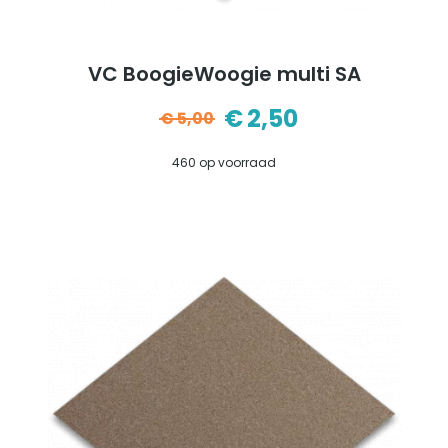
VC BoogieWoogie multi SA
€
2,50
€
5,00
Oorspronkelijke
Huidige
460 op voorraad
prijs
prijs
was:
is:
€5,00.
€2,50.