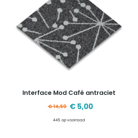
Interface Mod Café antraciet
€
5,00
€
14,50
Oorspronkelijke
Huidige
445 op voorraad
prijs
prijs
was:
is: