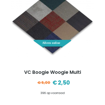
VC Boogie Woogie Multi
€
2,50
€
5,00
Oorspronkelijke
Huidige
396 op voorraad
prijs
prijs
was:
is: