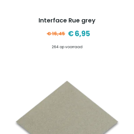
Interface Rue grey
€
6,95
€
16,45
Oorspronkelijke
Huidige
264 op voorraad
prijs
prijs
was:
is:
€16,45.
€6,95.