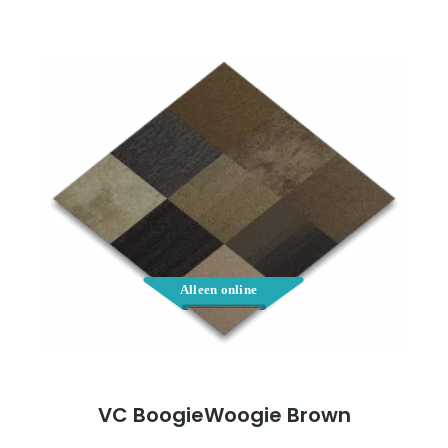
€5,00.
€2,50.
VC BoogieWoogie Brown