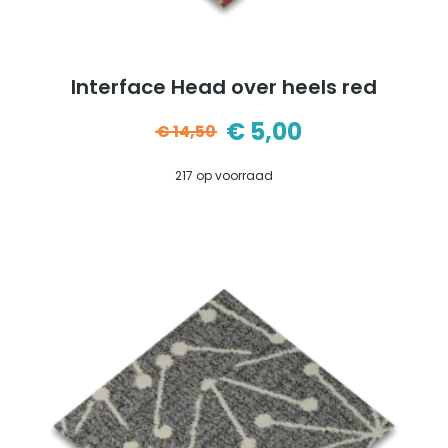
Interface Head over heels red
€
5,00
€
14,50
Oorspronkelijke
Huidige
217 op voorraad
prijs
prijs
was:
is:
€14,50.
€5,00.