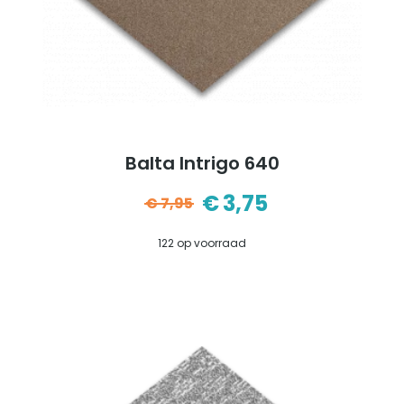
Balta Intrigo 640
€
3,75
€
7,95
Oorspronkelijke
Huidige
122 op voorraad
prijs
prijs
was:
is:
€7,95.
€3,75.