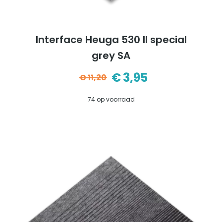
Interface Heuga 530 II special
grey SA
€
3,95
€
11,20
Oorspronkelijke
Huidige
74 op voorraad
prijs
prijs
was:
is:
€11,20.
€3,95.