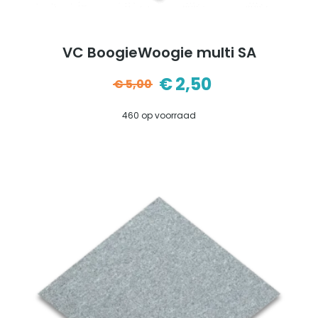
VC BoogieWoogie multi SA
€
2,50
€
5,00
Oorspronkelijke
Huidige
460 op voorraad
prijs
prijs
was:
is:
€5,00.
€2,50.