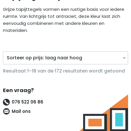
Grijze tapijttegels vormen een rustige basis voor iedere
ruimte. Van lichtgrijs tot antraciet, deze kleur laat zich
eenvoudig combineren met andere kleuren en
materialen.
Ge
Resultaat 1–18 van de 172 resultaten wordt getoond
op
pri
Een vraag?
la
na
076 522 06 86
ho
Mail ons