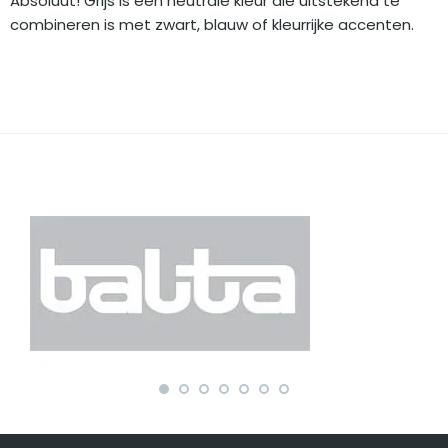
Absoluut! Grijs is een neutrale kleur die uitstekend te
combineren is met zwart, blauw of kleurrijke accenten.