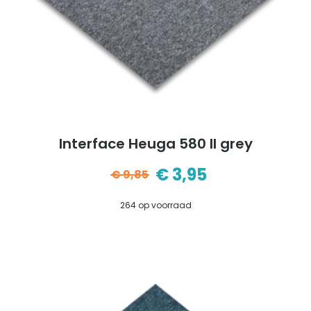
Interface Heuga 580 II grey
€
3,95
€
9,85
Oorspronkelijke
Huidige
264 op voorraad
prijs
prijs
was:
is:
€9,85.
€3,95.