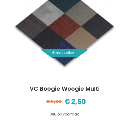
VC Boogie Woogie Multi
€
2,50
€
5,00
Oorspronkelijke
Huidige
396 op voorraad
prijs
prijs
was:
is: