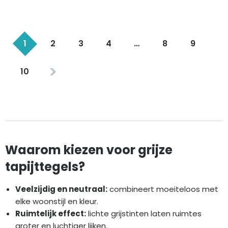
1
2
3
4
…
8
9
10
Waarom kiezen voor grijze
tapijttegels?
Veelzijdig en neutraal:
combineert moeiteloos met
elke woonstijl en kleur.
Ruimtelijk effect:
lichte grijstinten laten ruimtes
groter en luchtiger lijken.