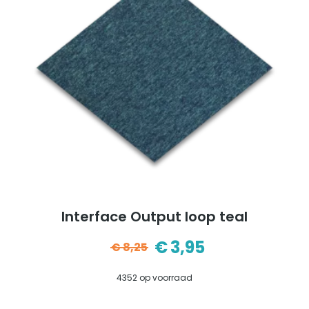
Interface Output loop teal
€
3,95
€
8,25
Oorspronkelijke
Huidige
4352 op voorraad
prijs
prijs