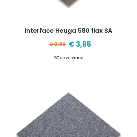
Interface Heuga 580 flax SA
€
3,95
€
9,85
Oorspronkelijke
Huidige
137 op voorraad
prijs
prijs
was:
is:
€9,85.
€3,95.