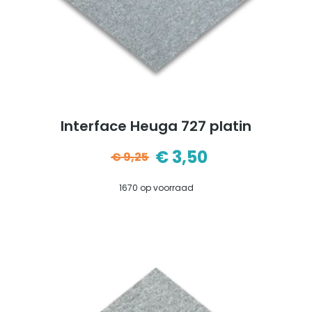
Interface Heuga 727 platin
€
3,50
€
9,25
Oorspronkelijke
Huidige
1670 op voorraad
prijs
prijs
was:
is:
€9,25.
€3,50.