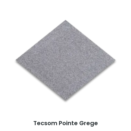
was:
is:
€8,25.
€3,95.
Tecsom Pointe Grege