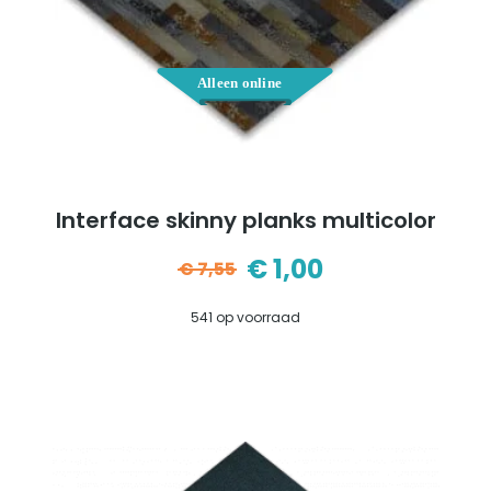
Interface skinny planks multicolor
€
1,00
€
7,55
Oorspronkelijke
Huidige
541 op voorraad
prijs
prijs
was:
is:
€7,55.
€1,00.