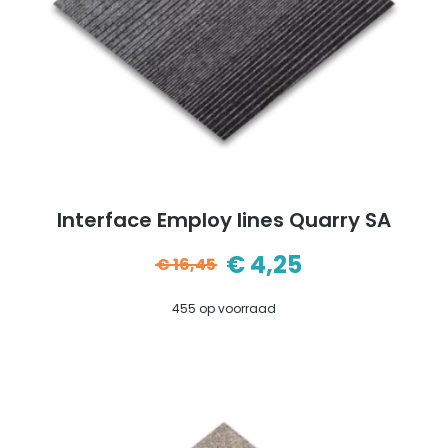
Interface Employ lines Quarry SA
€
4,25
€
16,45
Oorspronkelijke
Huidige
455 op voorraad
prijs
prijs
was:
is:
€16,45.
€4,25.