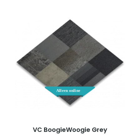
€5,00.
€2,50.
VC BoogieWoogie Grey