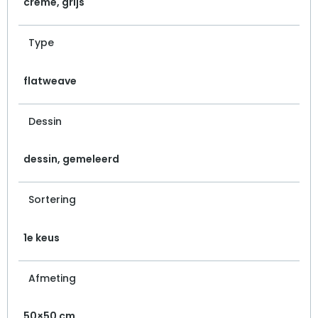
creme, grijs
Type
flatweave
Dessin
dessin, gemeleerd
Sortering
1e keus
Afmeting
50×50 cm