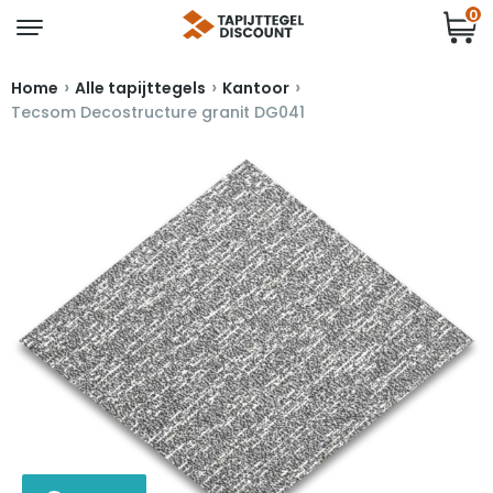
0
›
›
›
Home
Alle tapijttegels
Kantoor
Tecsom Decostructure granit DG041