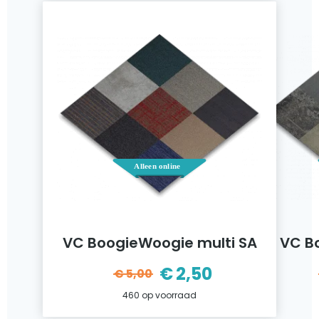
VC BoogieWoogie multi SA
VC B
€
2,50
€
5,00
ijke
Oorspronkelijke
Huidige
460 op voorraad
prijs
prijs