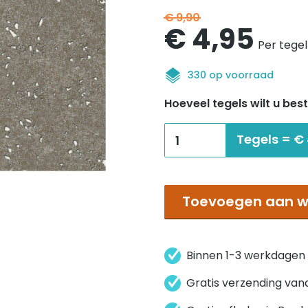
€
9,90
Oorspronk
Hui
€
4,95
Per tegel
prijs
prij
330 op voorraad
was:
is:
Hoeveel tegels wilt u best
€9,90.
€4,
Interface
Tegels =
€
Walk
the
Aisle
Toevoegen aan w
pumice
aantal
Binnen 1-3 werkdagen
Gratis verzending van