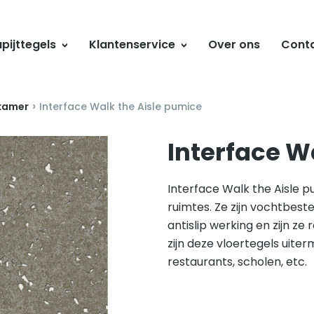
pijttegels
Klantenservice
Over ons
Cont
›
kamer
Interface Walk the Aisle pumice
Interface W
Interface Walk the Aisle pu
ruimtes. Ze zijn vochtbest
antislip werking en zijn ze 
zijn deze vloertegels uite
restaurants, scholen, etc.