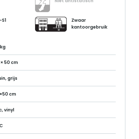
Niet antistatisch
-S1
Zwaar
kantoorgebruik
 kg
 × 50 cm
in, grijs
×50 cm
, vinyl
C