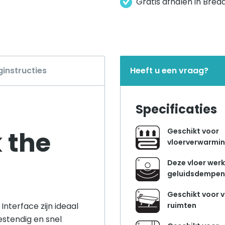
Gratis afhalen in Bred
ginstructies
Heeft u een vraag?
Specificaties
 the
Geschikt voor
vloerverwarmi
Deze vloer werk
geluidsdempe
Geschikt voor 
Interface zijn ideaal
ruimten
estendig en snel