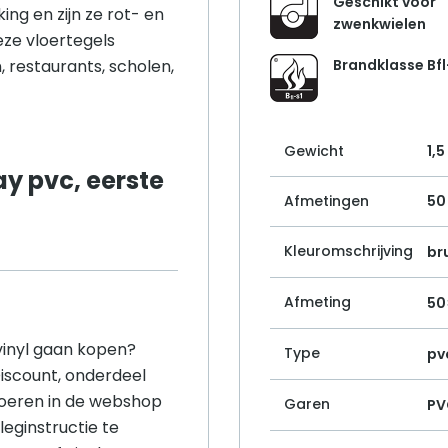
Geschikt voor
ing en zijn ze rot- en
zwenkwielen
deze vloertegels
 restaurants, scholen,
Brandklasse Bfl
Gewicht
1,5
ay pvc, eerste
Afmetingen
50
Kleuromschrijving
bru
Afmeting
50
vinyl gaan kopen?
Type
pvc
Discount, onderdeel
loeren in de webshop
Garen
PV
leginstructie te