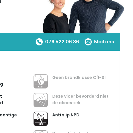
a
076 522 06 86
Mail ons
Geen brandklasse Cfl-S1
ng
t
Deze vloer bevorderd niet
nd
de akoestiek
vochtige
Anti slip NPD