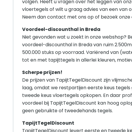
volgen. Heeft u vragen over het leggen van onze
vloertegels of wilt u graag advies van een van 
Neem dan contact met ons op of bezoek onze ou
Voordeel-discounthal in Breda
Niet gevonden wat u zoekt in onze webshop? B
voordeel-discounthal in Breda van ruim 2.500
500.000 stuks op voorraad. Variërend van (wat
tot en met tapijttegels in allerlei kleuren, moti
Scherpe prijzen!
De prijzen van TapijtTegelDiscount zijn vlijmsche
laag, omdat we restpartijen eerste keus tegels
tweede keus vloertegels opkopen. En daar prof
voordeel bij TapijtTegelDiscount kan hoog opl
geen gebruikte of tweedehands tegels.
TapijtTegelDiscount
TapijtTegelDiscount levert eerste en tweede keu