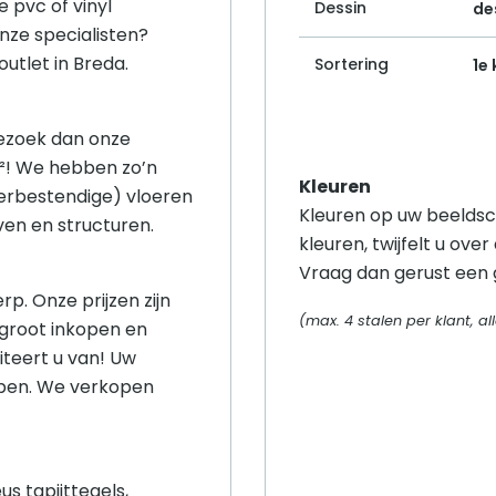
 pvc of vinyl
Dessin
de
onze specialisten?
tlet in Breda.
Sortering
1e
ezoek dan onze
m²! We hebben zo’n
Kleuren
erbestendige) vloeren
Kleuren op uw beeldsc
even en structuren.
kleuren, twijfelt u over
Vraag dan gerust een g
rp. Onze prijzen zijn
(max. 4 stalen per klant, 
 groot inkopen en
iteert u van! Uw
open. We verkopen
s tapijttegels,