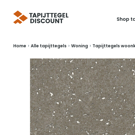
Shop ta
›
›
›
Home
Alle tapijttegels
Woning
Tapijttegels woon