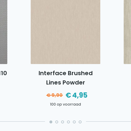
110
Interface Brushed
Lines Powder
nkelijke
e
€
4,95
€
9,90
Oorspronkelijke
Huidige
100 op voorraad
prijs
prijs
was:
is: