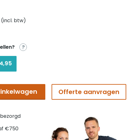
elijke
dige
 (incl. btw)
s
ellen?
?
95.
4,95
inkelwagen
Offerte aanvragen
 bezorgd
af €750