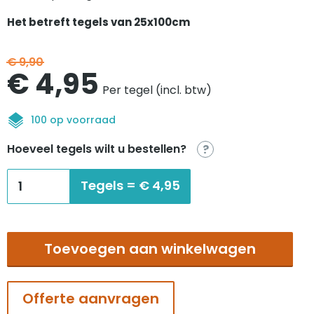
Het betreft tegels van 25x100cm
€
9,90
Oorspronkelijke
Huidige
€
4,95
Per tegel (incl. btw)
prijs
prijs
100 op voorraad
was:
is:
Hoeveel tegels wilt u bestellen?
?
€9,90.
€4,95.
Interface
Tegels =
€
4,95
Drawn
Lines
Diamond
Toevoegen aan winkelwagen
aantal
Offerte aanvragen