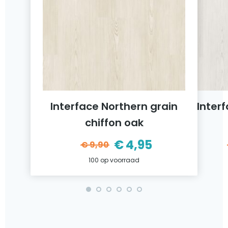
Interface Northern grain
Inter
chiffon oak
ijke
€
4,95
€
9,90
Oorspronkelijke
Huidige
100 op voorraad
prijs
prijs
was:
is:
€9,90.
€4,95.