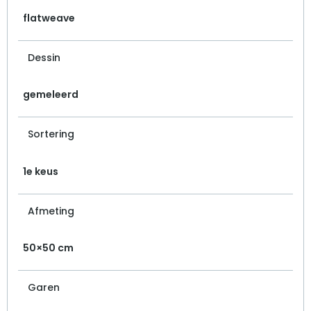
flatweave
Dessin
gemeleerd
Sortering
1e keus
Afmeting
50×50 cm
Garen