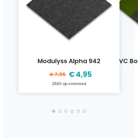
Modulyss Alpha 942
VC Bo
€
4,95
€
7,95
ijke
Oorspronkelijke
Huidige
2560 op voorraad
prijs
prijs
was:
is:
€7,95.
€4,95.