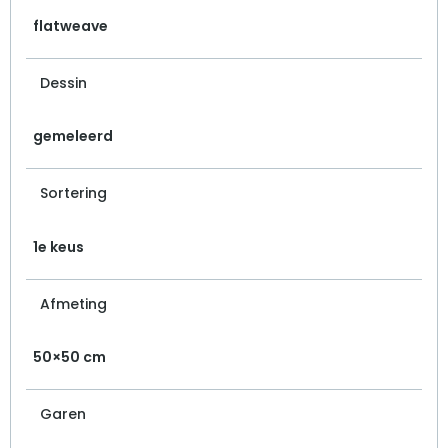
flatweave
Dessin
gemeleerd
Sortering
1e keus
Afmeting
50×50 cm
Garen