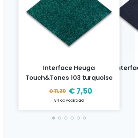
Interface Heuga
Interfa
Touch&Tones 103 turquoise
ijke
€
7,50
€
11,30
Oorspronkelijke
Huidige
84 op voorraad
prijs
prijs
was:
is:
€11,30.
€7,50.