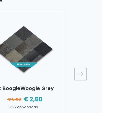
 BoogieWoogie Grey
Interface 
Touch&Tone
€
2,50
€
5,00
Oorspronkelijke
Huidige
turquoi
1092 op voorraad
prijs
prijs