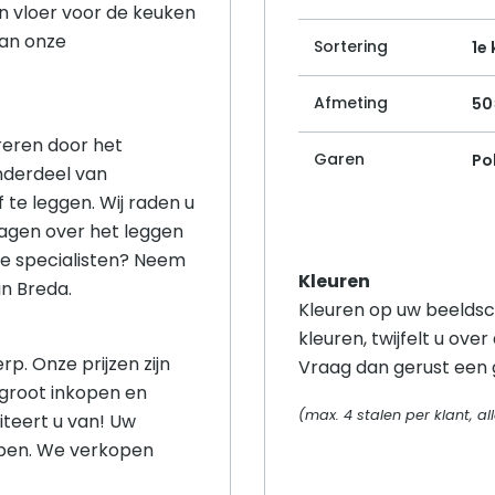
n vloer voor de keuken
van onze
Sortering
1e
Afmeting
50
ireren door het
Garen
Po
nderdeel van
f te leggen. Wij raden u
ragen over het leggen
nze specialisten? Neem
Kleuren
in Breda.
Kleuren op uw beeldsc
kleuren, twijfelt u over
rp. Onze prijzen zijn
Vraag dan gerust een g
 groot inkopen en
(max. 4 stalen per klant, 
iteert u van! Uw
open. We verkopen