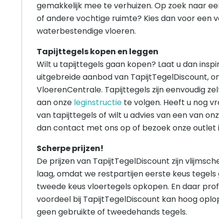
gemakkelijk mee te verhuizen. Op zoek naar ee
of andere vochtige ruimte? Kies dan voor een 
waterbestendige vloeren.
Tapijttegels kopen en leggen
Wilt u tapijttegels gaan kopen? Laat u dan insp
uitgebreide aanbod van TapijtTegelDiscount, o
VloerenCentrale. Tapijttegels zijn eenvoudig zel
aan onze
leginstructie
te volgen. Heeft u nog v
van tapijttegels of wilt u advies van een van o
dan contact met ons op of bezoek onze outlet 
Scherpe prijzen!
De prijzen van TapijtTegelDiscount zijn vlijmsche
laag, omdat we restpartijen eerste keus tegels
tweede keus vloertegels opkopen. En daar prof
voordeel bij TapijtTegelDiscount kan hoog opl
geen gebruikte of tweedehands tegels.