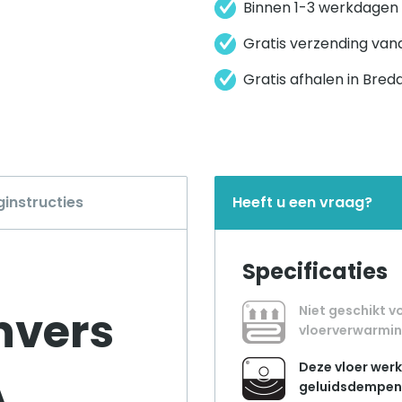
Binnen 1-3 werkdagen
Gratis verzending van
Gratis afhalen in Bred
ginstructies
Heeft u een vraag?
Specificaties
nvers
Niet geschikt v
vloerverwarmi
Deze vloer werk
A
geluidsdempe