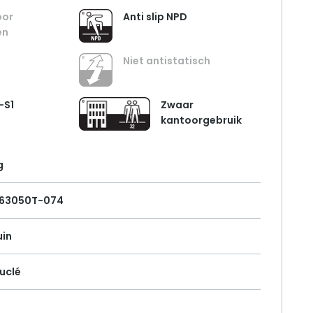
oor
Anti slip NPD
en
Niet antistatisch
-S1
Zwaar
kantoorgebruik
g
263050T-074
uin
uclé
i