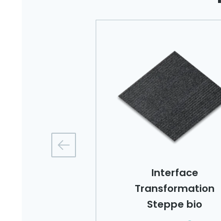
oogieWoogie
Interface
Purple
Transformation
Steppe bio
€
2,50
,00
Oorspronkelijke
Huidige