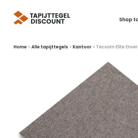
Shop ta
›
›
›
Home
Alle tapijttegels
Kantoor
Tecsom Elite Envers