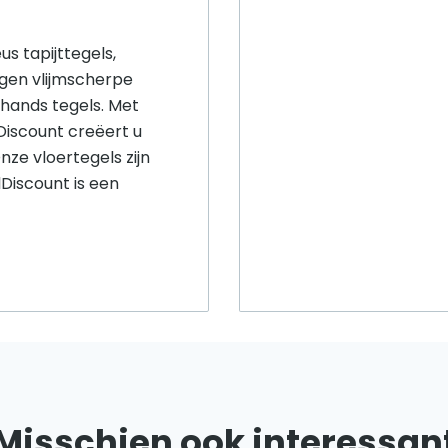
s tapijttegels,
gen vlijmscherpe
hands tegels. Met
lDiscount creëert u
nze vloertegels zijn
Discount is een
Misschien ook interessan