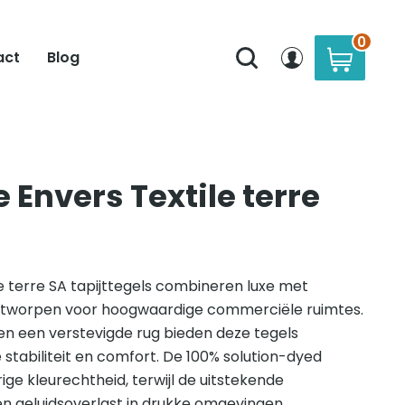
0
act
Blog
 Envers Textile terre
e terre SA tapijttegels combineren luxe met
ntworpen voor hoogwaardige commerciële ruimtes.
n een verstevigde rug bieden deze tegels
 stabiliteit en comfort. De 100% solution-dyed
ige kleurechtheid, terwijl de uitstekende
n geluidsoverlast in drukke omgevingen