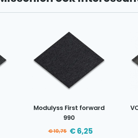
Modulyss First forward
VC
990
€
6,25
€
10,75
Oorspronkelijke
Huidige