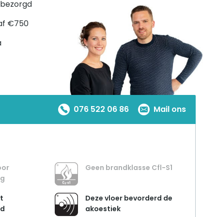
 bezorgd
af €750
a
076 522 06 86
Mail ons
oor
Geen brandklasse Cfl-S1
ng
t
Deze vloer bevorderd de
nd
akoestiek