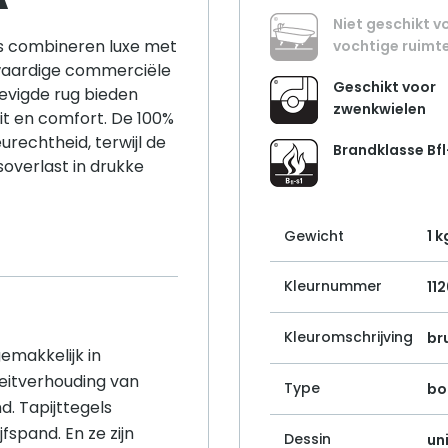
Niet geschikt v
els combineren luxe met
vochtige ruimt
waardige commerciële
Geschikt voor
evigde rug bieden
zwenkwielen
eit en comfort. De 100%
urechtheid, terwijl de
Brandklasse Bfl
overlast in drukke
Gewicht
1 k
Kleurnummer
11
Kleuromschrijving
br
gemakkelijk in
eitverhouding van
Type
bo
d. Tapijttegels
fspand. En ze zijn
Dessin
un