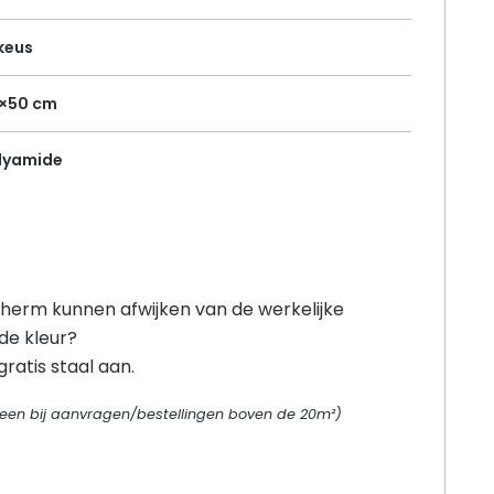
 keus
×50 cm
lyamide
herm kunnen afwijken van de werkelijke
 de kleur?
ratis staal aan.
alleen bij aanvragen/bestellingen boven de 20m²)