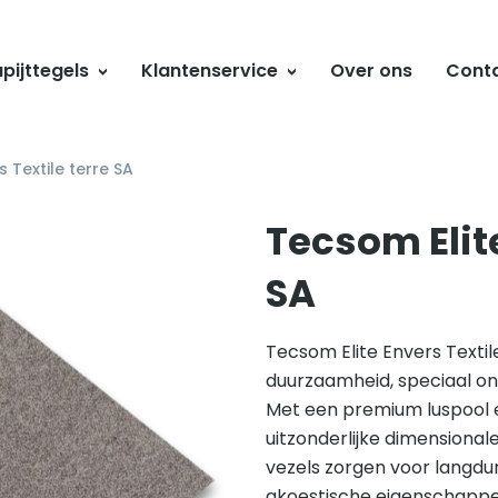
pijttegels
Klantenservice
Over ons
Cont
 Textile terre SA
Tecsom Elite
SA
Tecsom Elite Envers Textil
duurzaamheid, speciaal o
Met een premium luspool e
uitzonderlijke dimensionale
vezels zorgen voor langdur
akoestische eigenschappe