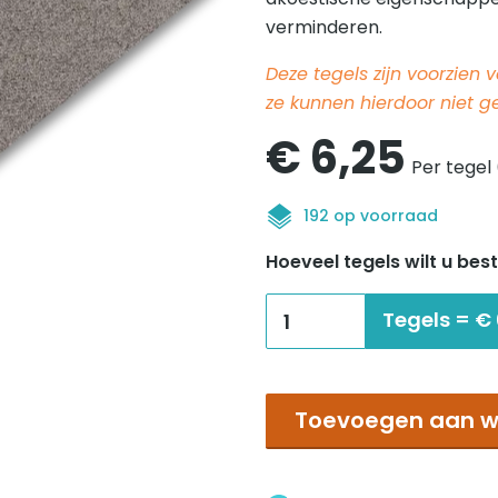
verminderen.
Deze tegels zijn voorzien
ze kunnen hierdoor niet 
€
6,25
Per tegel 
192 op voorraad
Hoeveel tegels wilt u best
Tecsom
Tegels =
€
Elite
Envers
Textile
Toevoegen aan w
terre
SA
aantal