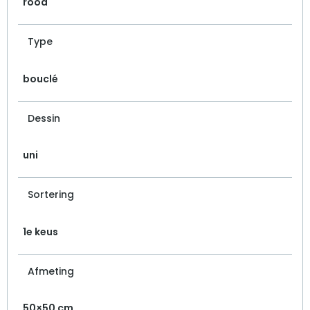
rood
Type
bouclé
Dessin
uni
Sortering
1e keus
Afmeting
50×50 cm