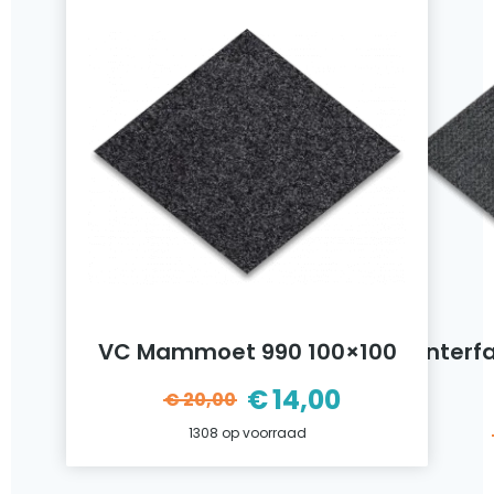
VC Mammoet 990 100×100
Interf
€
14,00
€
20,00
ijke
Oorspronkelijke
Huidige
1308 op voorraad
prijs
prijs