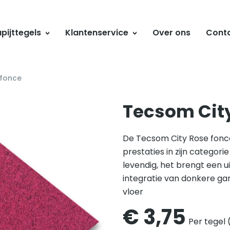
pijttegels
Klantenservice
Over ons
Cont
 fonce
Tecsom City
De Tecsom City Rose fonce
prestaties in zijn categorie
levendig, het brengt een 
integratie van donkere ga
vloer
€
3,75
Per tegel 