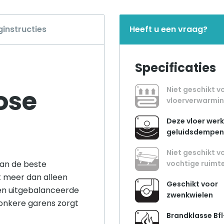
ginstructies
Heeft u een vraag?
Specificaties
ose
Niet geschikt v
vloerverwarmi
Deze vloer werk
geluidsdempe
Niet geschikt v
van de beste
vochtige ruimt
dt meer dan alleen
Geschikt voor
 een uitgebalanceerde
zwenkwielen
donkere garens zorgt
Brandklasse Bfl