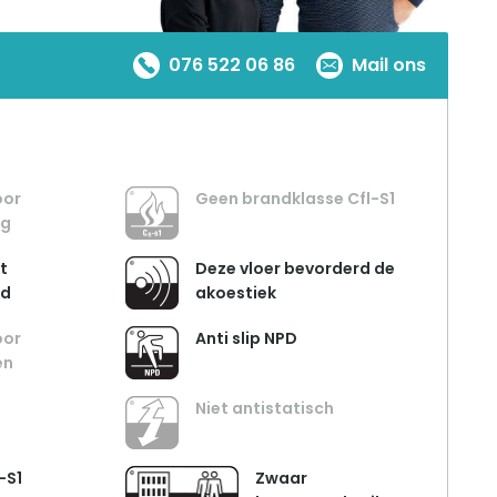
076 522 06 86
Mail ons
oor
Geen brandklasse Cfl-S1
ng
t
Deze vloer bevorderd de
nd
akoestiek
oor
Anti slip NPD
en
Niet antistatisch
-S1
Zwaar