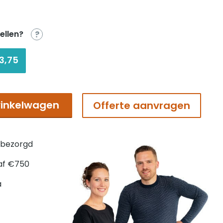
ellen?
?
3,75
inkelwagen
Offerte aanvragen
 bezorgd
af €750
a