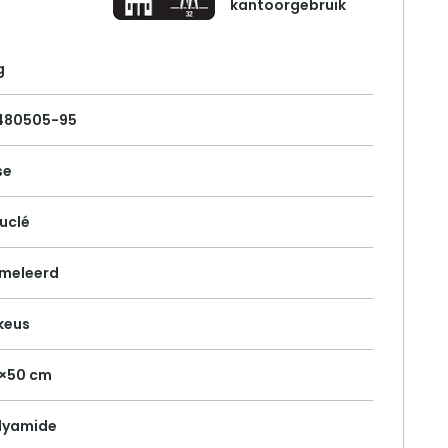
kantoorgebruik
g
1480505-95
se
uclé
meleerd
 keus
×50 cm
lyamide