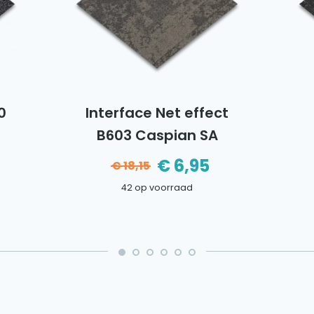
0
Interface Net effect
B603 Caspian SA
nkelijke
e
€
6,95
€
18,15
Oorspronkelijke
Huidige
42 op voorraad
prijs
prijs
was:
is:
€18,15.
€6,95.