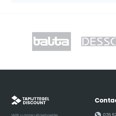
Conta
076 5
Wilt u onze uitgebreide