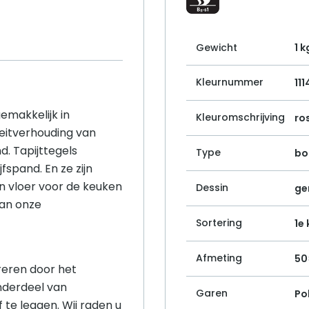
Gewicht
1 k
Kleurnummer
11
gemakkelijk in
Kleuromschrijving
ro
eitverhouding van
d. Tapijttegels
Type
bo
fspand. En ze zijn
n vloer voor de keuken
Dessin
ge
van onze
Sortering
1e
Afmeting
50
ireren door het
nderdeel van
Garen
Po
f te leggen. Wij raden u