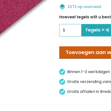
2272 op voorraad
Hoeveel tegels wilt u best
Tecsom
Tegels =
€
City
Rose
fonce
Toevoegen aan w
aantal
Binnen 1-3 werkdagen
Gratis verzending van
Gratis afhalen in Bred