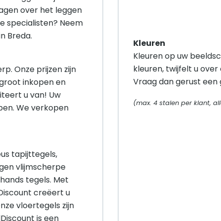
ragen over het leggen
nze specialisten? Neem
in Breda.
Kleuren
Kleuren op uw beeldsc
kleuren, twijfelt u over
rp. Onze prijzen zijn
Vraag dan gerust een g
 groot inkopen en
iteert u van! Uw
(max. 4 stalen per klant, 
open. We verkopen
s tapijttegels,
gen vlijmscherpe
hands tegels. Met
lDiscount creëert u
nze vloertegels zijn
Discount is een