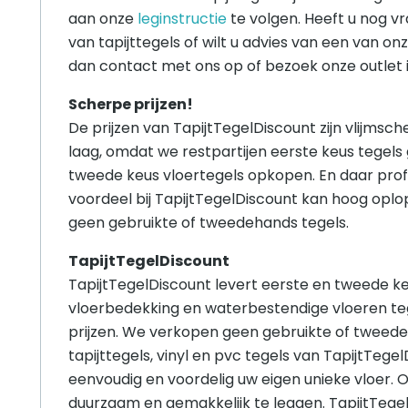
aan onze
leginstructie
te volgen. Heeft u nog v
van tapijttegels of wilt u advies van een van o
dan contact met ons op of bezoek onze outlet 
Scherpe prijzen!
De prijzen van TapijtTegelDiscount zijn vlijmsche
laag, omdat we restpartijen eerste keus tegels
tweede keus vloertegels opkopen. En daar prof
voordeel bij TapijtTegelDiscount kan hoog opl
geen gebruikte of tweedehands tegels.
TapijtTegelDiscount
TapijtTegelDiscount levert eerste en tweede keu
vloerbedekking en waterbestendige vloeren te
prijzen. We verkopen geen gebruikte of tweede
tapijttegels, vinyl en pvc tegels van TapijtTege
eenvoudig en voordelig uw eigen unieke vloer. O
duurzaam en gemakkelijk te leggen. TapijtTegel