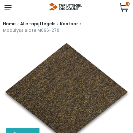
0
›
›
›
Home
Alle tapijttegels
Kantoor
Modulyss Blaze M066-270