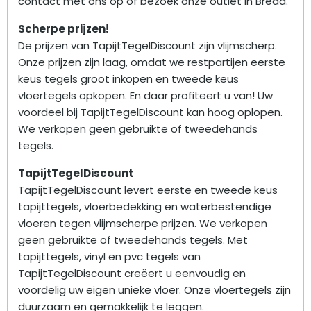
contact met ons op of bezoek onze outlet in Breda.
Scherpe prijzen!
De prijzen van TapijtTegelDiscount zijn vlijmscherp.
Onze prijzen zijn laag, omdat we restpartijen eerste
keus tegels groot inkopen en tweede keus
vloertegels opkopen. En daar profiteert u van! Uw
voordeel bij TapijtTegelDiscount kan hoog oplopen.
We verkopen geen gebruikte of tweedehands
tegels.
TapijtTegelDiscount
TapijtTegelDiscount levert eerste en tweede keus
tapijttegels, vloerbedekking en waterbestendige
vloeren tegen vlijmscherpe prijzen. We verkopen
geen gebruikte of tweedehands tegels. Met
tapijttegels, vinyl en pvc tegels van
TapijtTegelDiscount creëert u eenvoudig en
voordelig uw eigen unieke vloer. Onze vloertegels zijn
duurzaam en gemakkelijk te leggen.