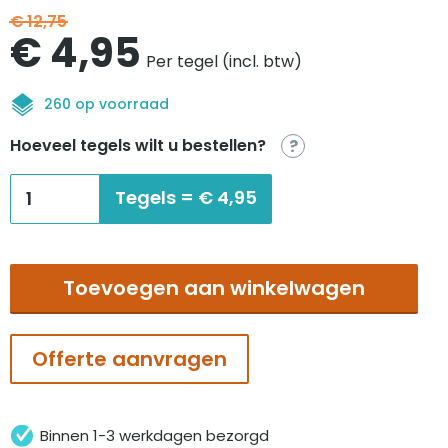
€
12,75
Oorspronkelijke
Huidige
€
4,95
Per tegel (incl. btw)
prijs
prijs
260 op voorraad
was:
is:
Hoeveel tegels wilt u bestellen?
?
€12,75.
€4,95.
Modulyss
Tegels =
€
4,95
Blaze
M066-
270
Toevoegen aan winkelwagen
aantal
Offerte aanvragen
Binnen 1-3 werkdagen bezorgd