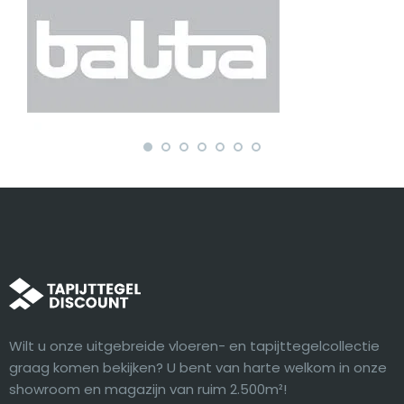
Wilt u onze uitgebreide vloeren- en tapijttegelcollectie
graag komen bekijken? U bent van harte welkom in onze
showroom en magazijn van ruim 2.500m²!