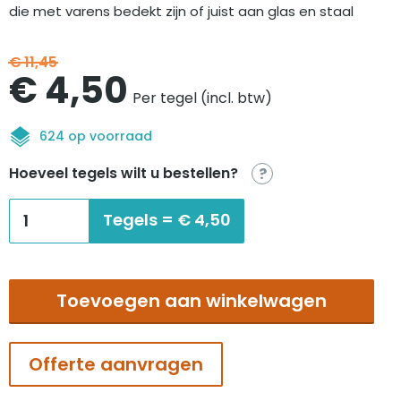
die met varens bedekt zijn of juist aan glas en staal
€
11,45
Oorspronkelijke
Huidige
€
4,50
Per tegel (incl. btw)
prijs
prijs
624 op voorraad
was:
is:
Hoeveel tegels wilt u bestellen?
?
€11,45.
€4,50.
Interface
Tegels =
€
4,50
Urban
retreat
UR101
Toevoegen aan winkelwagen
ash-
charcoal
aantal
Offerte aanvragen