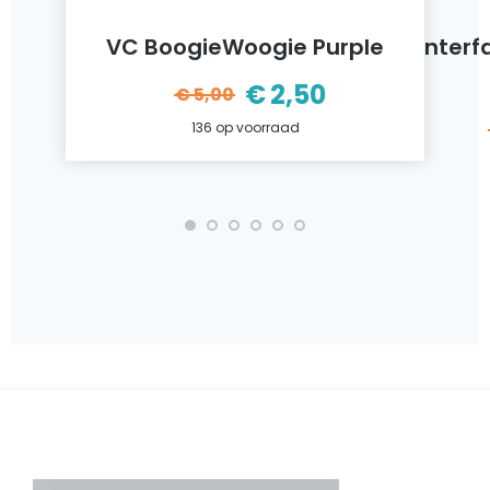
VC BoogieWoogie Purple
Interf
€
2,50
€
5,00
ijke
Oorspronkelijke
Huidige
136 op voorraad
prijs
prijs
was:
is:
€5,00.
€2,50.