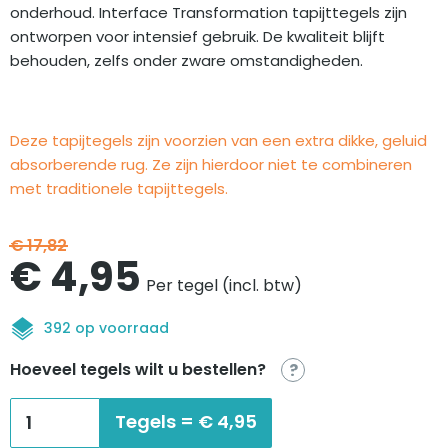
onderhoud. Interface Transformation tapijttegels zijn
ontworpen voor intensief gebruik. De kwaliteit blijft
behouden, zelfs onder zware omstandigheden.
Deze tapijtegels zijn voorzien van een extra dikke, geluid
absorberende rug. Ze zijn hierdoor niet te combineren
met traditionele tapijttegels.
€
17,82
Oorspronkelijke
Huidige
€
4,95
Per tegel (incl. btw)
prijs
prijs
392 op voorraad
was:
is:
Hoeveel tegels wilt u bestellen?
?
€17,82.
€4,95.
Interface
Tegels =
€
4,95
Special