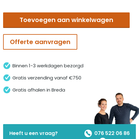
Transformation
clay
Toevoegen aan winkelwagen
SA
aantal
Offerte aanvragen
Binnen 1-3 werkdagen bezorgd
Gratis verzending vanaf €750
Gratis afhalen in Breda
Heeft u een vraag?
076 522 06 86