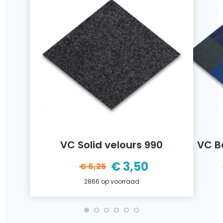
VC Solid velours 990
VC B
€
3,50
€
6,25
ijke
Oorspronkelijke
Huidige
2866 op voorraad
prijs
prijs
was:
is: