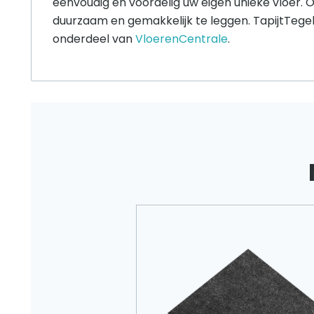
eenvoudig en voordelig uw eigen unieke vloer. O
duurzaam en gemakkelijk te leggen. TapijtTegel
onderdeel van
VloerenCentrale
.