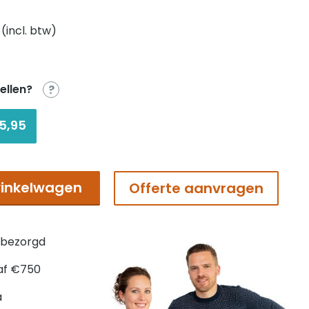
elijke
dige
 (incl. btw)
s
ellen?
?
95.
5,95
inkelwagen
Offerte aanvragen
 bezorgd
af €750
a