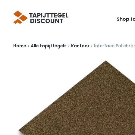
Shop ta
›
›
›
Home
Alle tapijttegels
Kantoor
Interface Polichr