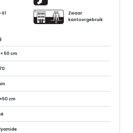
-S1
Zwaar
kantoorgebruik
g
 × 50 cm
70
uin
×50 cm
sé
lyamide