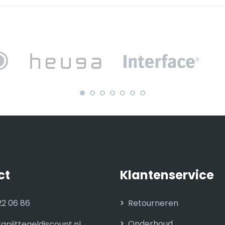
ct
Klantenservice
22 06 86
Retourneren
Onderhoud
apijttegeldiscount.nl