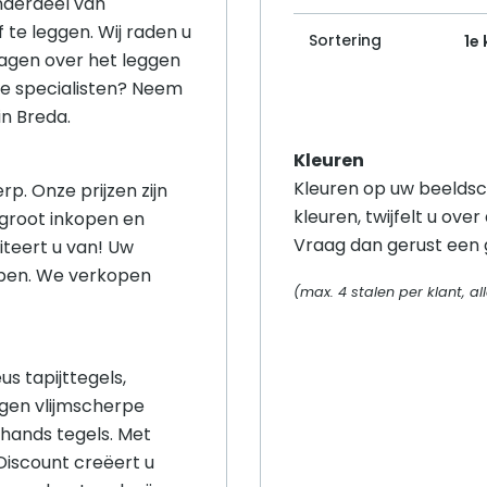
nderdeel van
f te leggen. Wij raden u
Sortering
1e
ragen over het leggen
nze specialisten? Neem
in Breda.
Kleuren
Kleuren op uw beeldsc
rp. Onze prijzen zijn
kleuren, twijfelt u over
 groot inkopen en
Vraag dan gerust een g
iteert u van! Uw
open. We verkopen
(max. 4 stalen per klant, 
s tapijttegels,
gen vlijmscherpe
hands tegels. Met
lDiscount creëert u