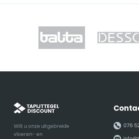
Conta
076 5
Wilt u onze uitgebreide
vloeren- en
info@t