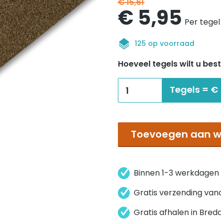
€
15,61
Oorspronk
Hui
€
5,95
Per tegel
prijs
prij
125 op voorraad
was:
is:
Hoeveel tegels wilt u best
€15,61.
€5,
Interface
Tegels =
€
Polichrome
stipple
garam
Toevoegen aan w
masai
aantal
Binnen 1-3 werkdagen
Gratis verzending van
Gratis afhalen in Bred