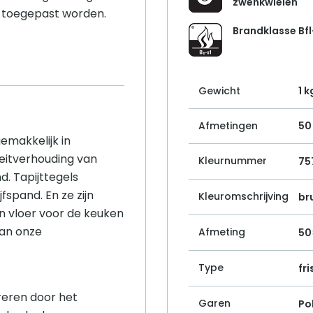
zwenkwielen
r toegepast worden.
Brandklasse Bfl
Gewicht
1 k
Afmetingen
50
gemakkelijk in
eitverhouding van
Kleurnummer
75
d. Tapijttegels
fspand. En ze zijn
Kleuromschrijving
br
n vloer voor de keuken
van onze
Afmeting
50
Type
fri
ireren door het
Garen
Po