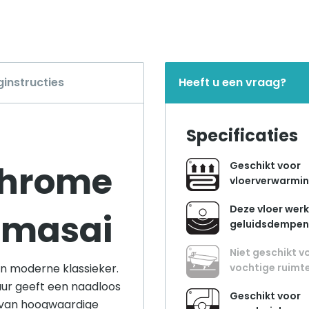
ginstructies
Heeft u een vraag?
Specificaties
ichrome
Geschikt voor
vloerverwarmi
Deze vloer werk
 masai
geluidsdempe
Niet geschikt v
en moderne klassieker.
vochtige ruimt
uur geeft een naadloos
Geschikt voor
ns van hoogwaardige