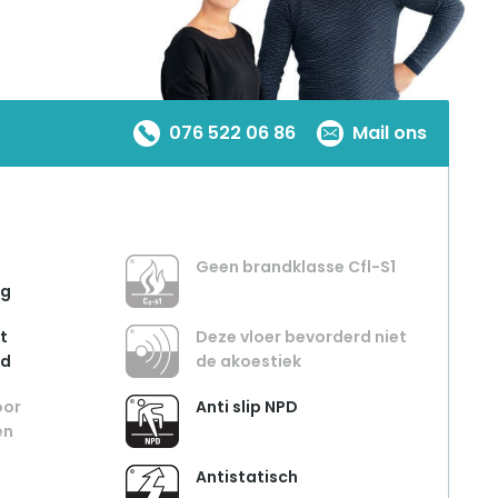
076 522 06 86
Mail ons
Geen brandklasse Cfl-S1
ng
t
Deze vloer bevorderd niet
nd
de akoestiek
oor
Anti slip NPD
en
Antistatisch