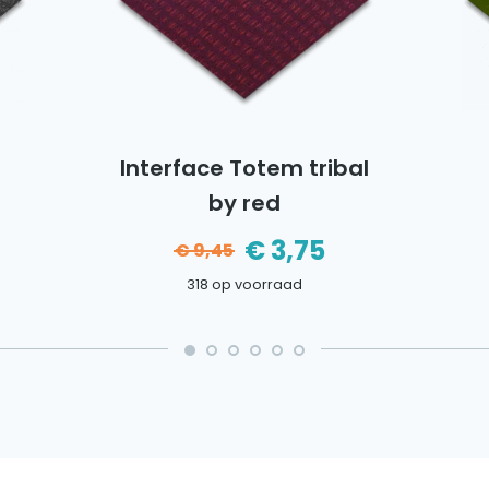
Interface Totem tribal
by red
nkelijke
e
€
3,75
€
9,45
Oorspronkelijke
Huidige
318 op voorraad
prijs
prijs
was:
is:
€9,45.
€3,75.