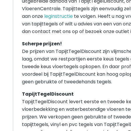
uitgebreide aanbod van TapijtTegelDiscount, o
VloerenCentrale. Tapijttegels zijn eenvoudig zel
aan onze
leginstructie
te volgen. Heeft u nog v
van tapijttegels of wilt u advies van een van o
dan contact met ons op of bezoek onze outlet 
Scherpe prijzen!
De prijzen van TapijtTegelDiscount zijn vlijmsche
laag, omdat we restpartijen eerste keus tegels
tweede keus vloertegels opkopen. En daar prof
voordeel bij TapijtTegelDiscount kan hoog opl
geen gebruikte of tweedehands tegels.
TapijtTegelDiscount
TapijtTegelDiscount levert eerste en tweede keu
vloerbedekking en waterbestendige vloeren te
prijzen. We verkopen geen gebruikte of tweede
tapijttegels, vinyl en pvc tegels van TapijtTege