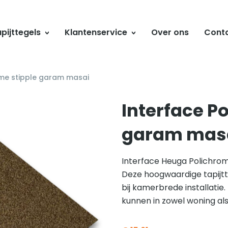
pijttegels
Klantenservice
Over ons
Cont
ome stipple garam masai
Interface P
garam mas
Interface Heuga Polichrom
Deze hoogwaardige tapijtt
bij kamerbrede installatie.
kunnen in zowel woning al