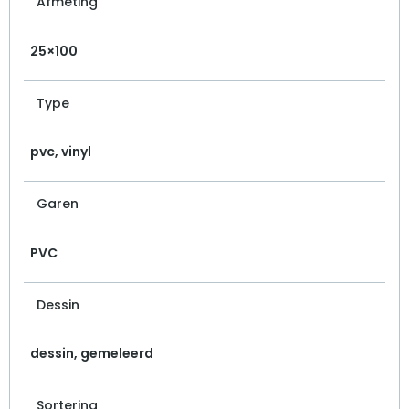
Afmeting
25×100
Type
pvc, vinyl
Garen
PVC
Dessin
dessin, gemeleerd
Sortering