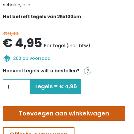
scholen, etc.
Het betreft tegels van 25x100cm
€
9,90
Oorspronkelijke
Huidige
€
4,95
Per tegel (incl. btw)
prijs
prijs
200 op voorraad
was:
is:
Hoeveel tegels wilt u bestellen?
?
€9,90.
€4,95.
Interface
Tegels =
€
4,95
Natural
woodgrains
winter
Toevoegen aan winkelwagen
grey
aantal