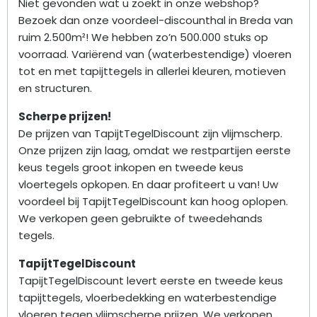
Niet gevonden wat u zoekt in onze webshop?
Bezoek dan onze voordeel-discounthal in Breda van
ruim 2.500m²! We hebben zo’n 500.000 stuks op
voorraad. Variërend van (waterbestendige) vloeren
tot en met tapijttegels in allerlei kleuren, motieven
en structuren.
Scherpe prijzen!
De prijzen van TapijtTegelDiscount zijn vlijmscherp.
Onze prijzen zijn laag, omdat we restpartijen eerste
keus tegels groot inkopen en tweede keus
vloertegels opkopen. En daar profiteert u van! Uw
voordeel bij TapijtTegelDiscount kan hoog oplopen.
We verkopen geen gebruikte of tweedehands
tegels.
TapijtTegelDiscount
TapijtTegelDiscount levert eerste en tweede keus
tapijttegels, vloerbedekking en waterbestendige
vloeren tegen vlijmscherpe prijzen. We verkopen