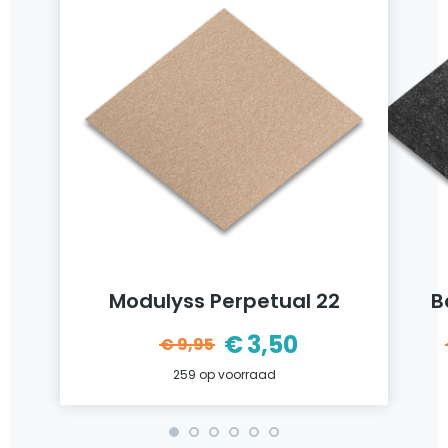
Modulyss Perpetual 22
B
€
3,50
€
9,95
ijke
Oorspronkelijke
Huidige
259 op voorraad
prijs
prijs
was:
is: