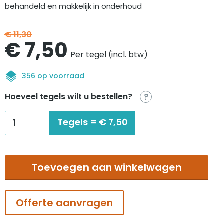
behandeld en makkelijk in onderhoud
€
11,30
Oorspronkelijke
Huidige
€
7,50
Per tegel (incl. btw)
prijs
prijs
356 op voorraad
was:
is:
Hoeveel tegels wilt u bestellen?
?
€11,30.
€7,50.
Interface
Tegels =
€
7,50
Heuga
Touch&Tones
103
Toevoegen aan winkelwagen
blue
aantal
Offerte aanvragen