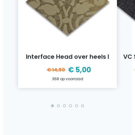
Interface Head over heels l
VC 
€
5,00
€
14,50
ijke
Oorspronkelijke
Huidige
368 op voorraad
prijs
prijs
was:
is:
€14,50.
€5,00.