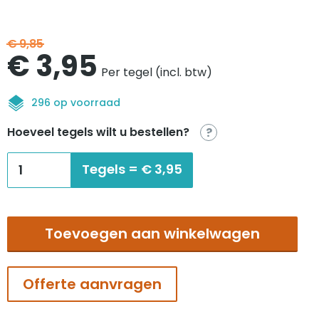
€
9,85
Oorspronkelijke
Huidige
€
3,95
Per tegel (incl. btw)
prijs
prijs
296 op voorraad
was:
is:
Hoeveel tegels wilt u bestellen?
?
€9,85.
€3,95.
Interface
Tegels =
€
3,95
Heuga
580
lagoon
Toevoegen aan winkelwagen
aantal
Offerte aanvragen