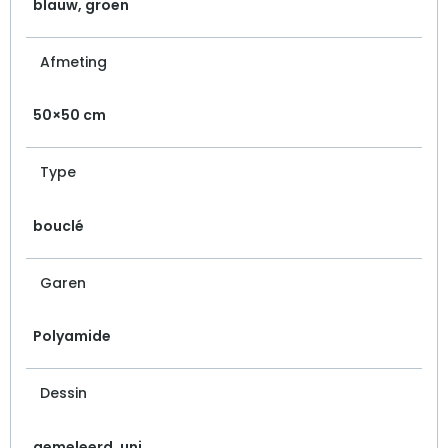
blauw, groen
Afmeting
50×50 cm
Type
bouclé
Garen
Polyamide
Dessin
gemeleerd, uni