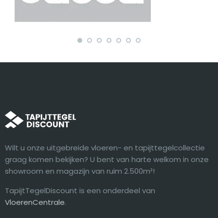
Wilt u onze uitgebreide vloeren- en tapijttegelcollectie
graag komen bekijken? U bent van harte welkom in onze
showroom en magazijn van ruim 2.500m²!
TapijtTegelDiscount is een onderdeel van
VloerenCentrale
.