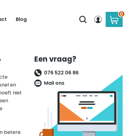
0
act
Blog
r
Een vraag?
076 522 06 86
ecte
Mail ons
snel en
hoeft niet
 een
e
en betere