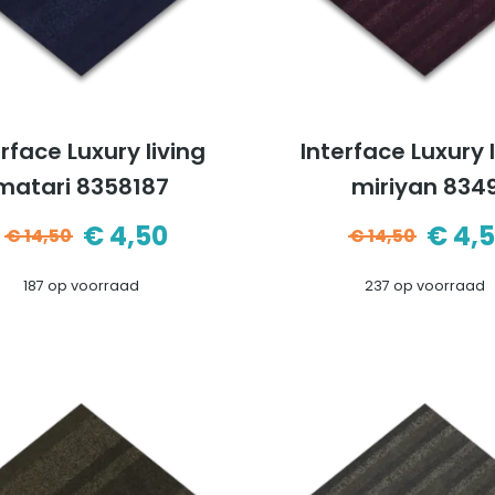
rface Luxury living
Interface Luxury 
matari 8358187
miriyan 834
€
4,50
€
4,
€
14,50
€
14,50
Oorspronkelijke
Huidige
Oors
Huid
187 op voorraad
237 op voorraad
prijs
prijs
prijs
prijs
was:
is:
was:
is:
€14,50.
€4,50.
€14,5
€4,5