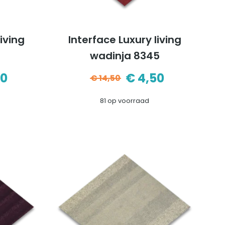
living
Interface Luxury living
wadinja 8345
50
€
4,50
€
14,50
pronkelijke
ige
Oorspronkelijke
Huidige
81 op voorraad
prijs
prijs
was:
is:
0.
0.
€14,50.
€4,50.