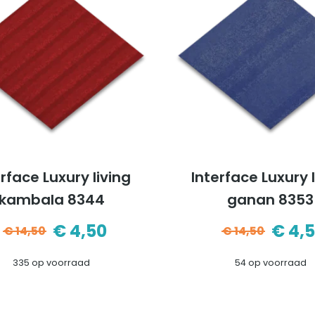
rface Luxury living
Interface Luxury 
kambala 8344
ganan 8353
€
4,50
€
4,
€
14,50
€
14,50
Oorspronkelijke
Huidige
Oors
Huid
335 op voorraad
54 op voorraad
prijs
prijs
prijs
prijs
was:
is:
was:
is: