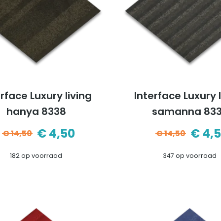
rface Luxury living
Interface Luxury 
hanya 8338
samanna 83
€
4,50
€
4,
€
14,50
€
14,50
Oorspronkelijke
Huidige
Oors
Huid
182 op voorraad
347 op voorraad
prijs
prijs
prijs
prijs
was:
is:
was:
is:
€14,50.
€4,50.
€14,5
€4,5