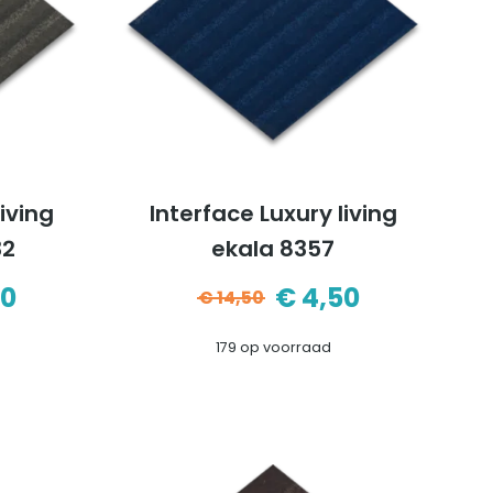
living
Interface Luxury living
32
ekala 8357
50
€
4,50
€
14,50
pronkelijke
ige
Oorspronkelijke
Huidige
179 op voorraad
prijs
prijs
was:
is:
0.
0.
€14,50.
€4,50.