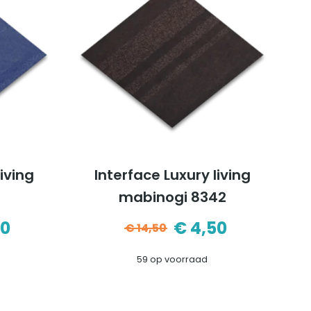
living
Interface Luxury living
mabinogi 8342
50
€
4,50
€
14,50
pronkelijke
ige
Oorspronkelijke
Huidige
59 op voorraad
prijs
prijs
was:
is: