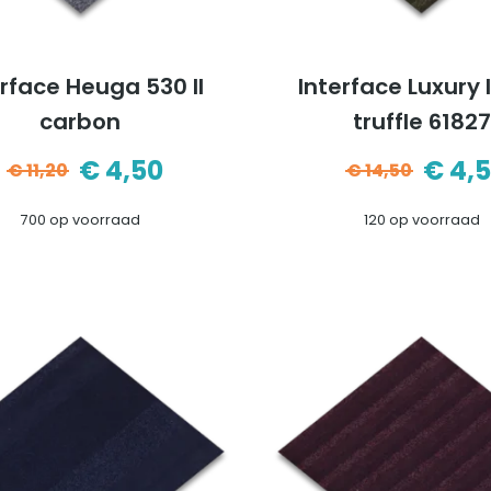
erface Heuga 530 II
Interface Luxury 
carbon
truffle 61827
€
4,50
€
4,
€
11,20
€
14,50
Oorspronkelijke
Huidige
Oors
Huid
700 op voorraad
120 op voorraad
prijs
prijs
prijs
prijs
was:
is:
was:
is:
€11,20.
€4,50.
€14,5
€4,5