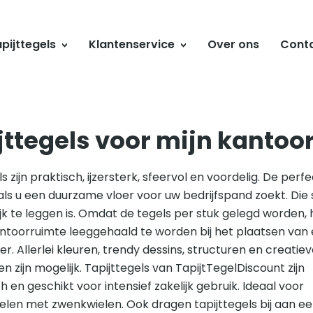
pijttegels
Klantenservice
Over ons
Cont
jttegels voor mijn kantoo
s zijn praktisch, ijzersterk, sfeervol en voordelig. De perf
als u een duurzame vloer voor uw bedrijfspand zoekt. Die 
k te leggen is. Omdat de tegels per stuk gelegd worden, 
ntoorruimte leeggehaald te worden bij het plaatsen van
er. Allerlei kleuren, trendy dessins, structuren en creatiev
n zijn mogelijk. Tapijttegels van TapijtTegelDiscount zijn
h en geschikt voor intensief zakelijk gebruik. Ideaal voor
len met zwenkwielen. Ook dragen tapijttegels bij aan e