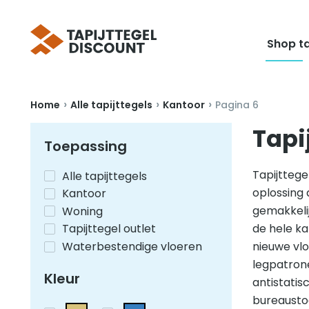
Shop ta
›
›
›
Home
Alle tapijttegels
Kantoor
Pagina 6
Tapi
Toepassing
Tapijttegel
Alle tapijttegels
oplossing 
Kantoor
gemakkelij
Woning
de hele ka
Tapijttegel outlet
nieuwe vlo
Waterbestendige vloeren
legpatrone
Kleur
antistatisc
bureaustoe