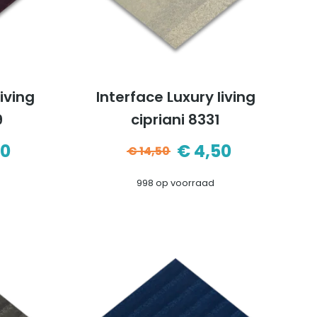
living
Interface Luxury living
9
cipriani 8331
50
€
4,50
€
14,50
pronkelijke
ige
Oorspronkelijke
Huidige
998 op voorraad
prijs
prijs
was:
is:
0.
0.
€14,50.
€4,50.