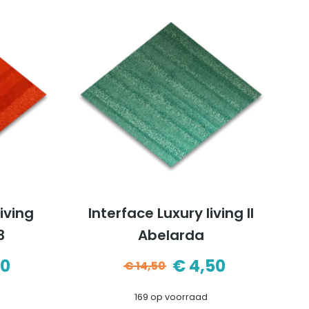
0.
0.
€14,50.
€4,50.
living
Interface Luxury living II
3
Abelarda
50
€
4,50
€
14,50
pronkelijke
ige
Oorspronkelijke
Huidige
169 op voorraad
prijs
prijs