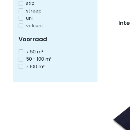
stip
streep
uni
Int
velours
Voorraad
< 50 m²
50 - 100 m²
> 100 m²